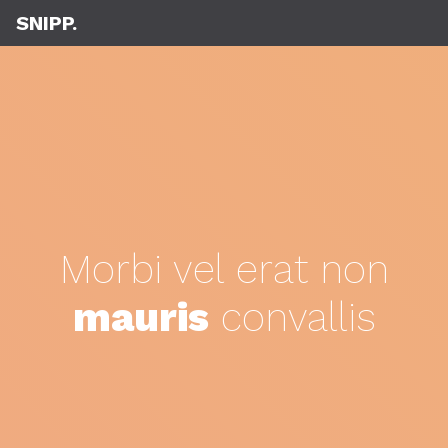
SNIPP.
Morbi vel erat non
mauris
convallis