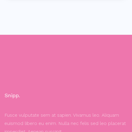
Snipp.
Fusce vulputate sem at sapien. Vivamus leo. Aliquam
euismod libero eu enim. Nulla nec felis sed leo placerat
imperdiet. Aenean suscipit.