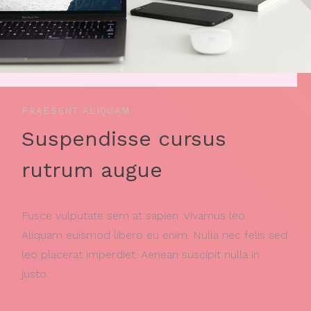
PRAESENT ALIQUAM
Suspendisse cursus
rutrum augue
Fusce vulputate sem at sapien. Vivamus leo.
Aliquam euismod libero eu enim. Nulla nec felis sed
leo placerat imperdiet. Aenean suscipit nulla in
justo.