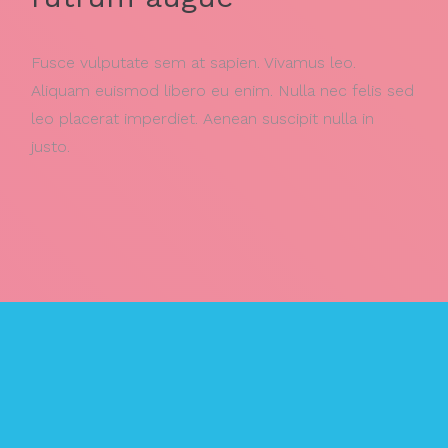
Fusce vulputate sem at sapien. Vivamus leo.
Aliquam euismod libero eu enim. Nulla nec felis sed
leo placerat imperdiet. Aenean suscipit nulla in
justo.