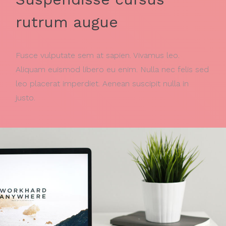
rutrum augue
Fusce vulputate sem at sapien. Vivamus leo.
Aliquam euismod libero eu enim. Nulla nec felis sed
leo placerat imperdiet. Aenean suscipit nulla in
justo.